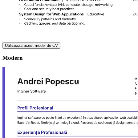
Utilizează acest model de CV
Modern