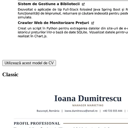
Utilizează acest model de CV
Classic