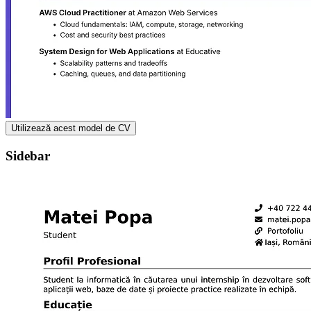
Utilizează acest model de CV
Sidebar