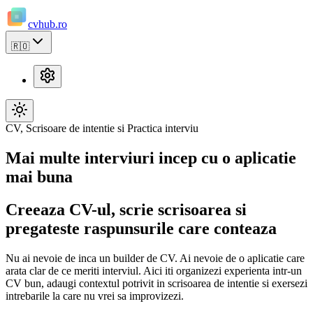
cvhub.ro
🇷🇴
CV, Scrisoare de intentie si Practica interviu
Mai multe interviuri incep cu o aplicatie
mai buna
Creeaza CV-ul, scrie scrisoarea si
pregateste raspunsurile care conteaza
Nu ai nevoie de inca un builder de CV. Ai nevoie de o aplicatie care
arata clar de ce meriti interviul. Aici iti organizezi experienta intr-un
CV bun, adaugi contextul potrivit in scrisoarea de intentie si exersezi
intrebarile la care nu vrei sa improvizezi.