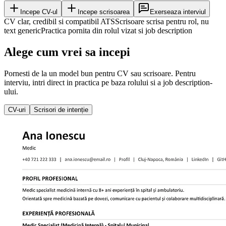
Incepe CV-ul
Incepe scrisoarea
Exerseaza interviul
CV clar, credibil si compatibil ATS
Scrisoare scrisa pentru rol, nu
text generic
Practica pornita din rolul vizat si job description
Alege cum vrei sa incepi
Pornesti de la un model bun pentru CV sau scrisoare. Pentru
interviu, intri direct in practica pe baza rolului si a job description-
ului.
CV-uri
Scrisori de intenție