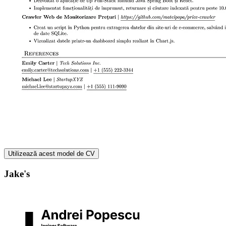
Utilizează acest model de CV
Jake's